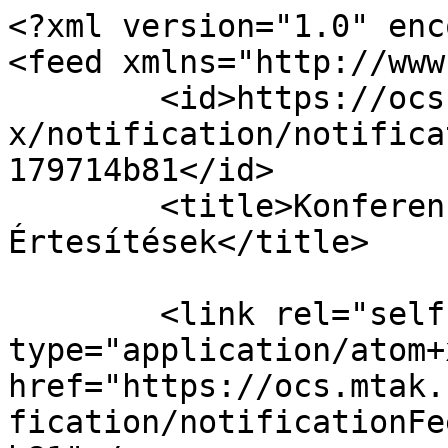
<?xml version="1.0" enc
<feed xmlns="http://www
	<id>https://ocs.mtak.hu/index.php/nws/inde
x/notification/notifica
179714b81</id>

	<title>Konferencia-menedzselő rendszer 
Értesítések</title>

	<link rel="self" 
type="application/atom+x
href="https://ocs.mtak.
fication/notificationFe