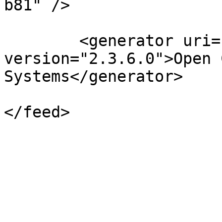
b81" />

	<generator uri="http://pkp.sfu.ca/ojs/" 
version="2.3.6.0">Open 
Systems</generator>

</feed>
