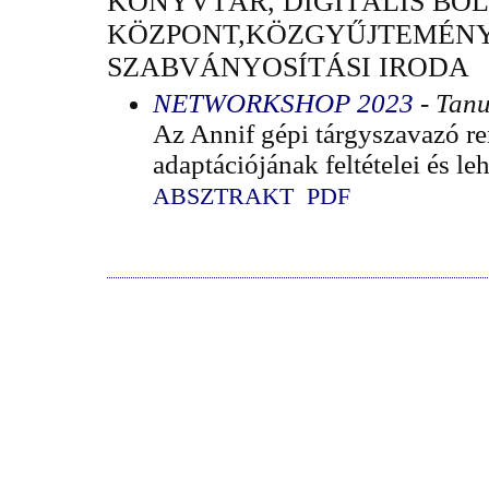
KÖNYVTÁR, DIGITÁLIS BÖL
KÖZPONT,KÖZGYŰJTEMÉNY
SZABVÁNYOSÍTÁSI IRODA
NETWORKSHOP 2023
- Tan
Az Annif gépi tárgyszavazó r
adaptációjának feltételei és le
ABSZTRAKT
PDF