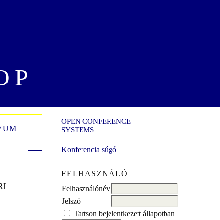
OP
OPEN CONFERENCE
VUM
SYSTEMS
Konferencia súgó
FELHASZNÁLÓ
RI
Felhasználónév
Jelszó
Tartson bejelentkezett állapotban