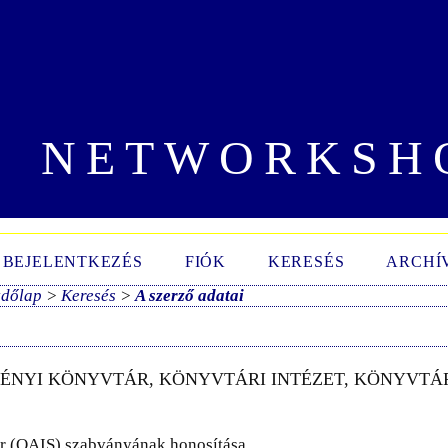
NETWORKSH
BEJELENTKEZÉS
FIÓK
KERESÉS
ARCHÍ
zdőlap
>
Keresés
>
A szerző adatai
ÉNYI KÖNYVTÁR, KÖNYVTÁRI INTÉZET, KÖNYVTÁ
er (OAIS) szabványának honosítása