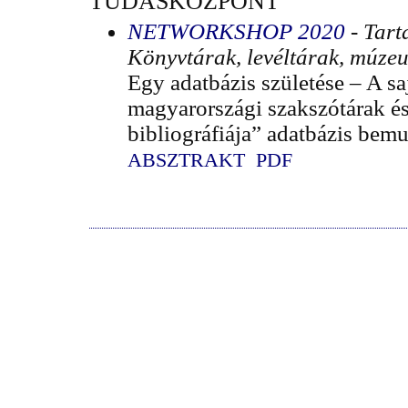
TUDÁSKÖZPONT
NETWORKSHOP 2020
- Tart
Könyvtárak, levéltárak, múze
Egy adatbázis születése – A sa
magyarországi szakszótárak é
bibliográfiája” adatbázis bemu
ABSZTRAKT
PDF