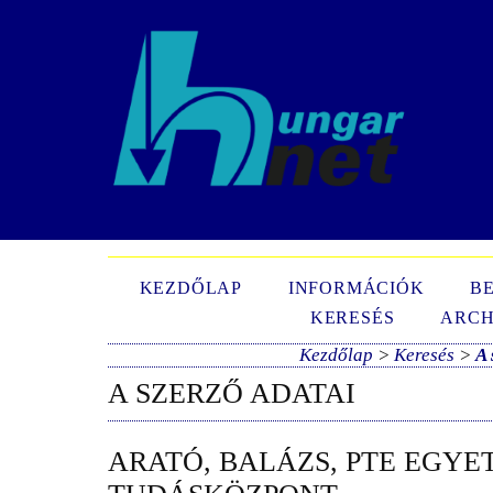
N
KEZDŐLAP
INFORMÁCIÓK
B
KERESÉS
ARCH
Kezdőlap
>
Keresés
>
A 
A SZERZŐ ADATAI
ARATÓ, BALÁZS, PTE EGY