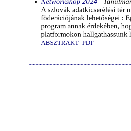
Networkshop 2024
- Tanulmá
A szlovák adatkicserélési tér 
föderációjának lehetőségei : 
program annak érdekében, hogy
platformokon hallgathassunk h
ABSZTRAKT
PDF