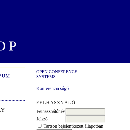
OP
OPEN CONFERENCE
VUM
SYSTEMS
Konferencia súgó
FELHASZNÁLÓ
LY
Felhasználónév
Jelszó
Tartson bejelentkezett állapotban