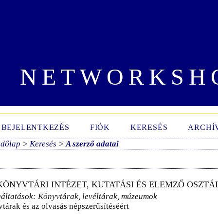
NETWORKSH
BEJELENTKEZÉS
FIÓK
KERESÉS
ARCHÍ
zdőlap
>
Keresés
>
A szerző adatai
KÖNYVTÁRI INTÉZET, KUTATÁSI ÉS ELEMZŐ OSZTÁ
gáltatások: Könyvtárak, levéltárak, múzeumok
vtárak és az olvasás népszerűsítéséért