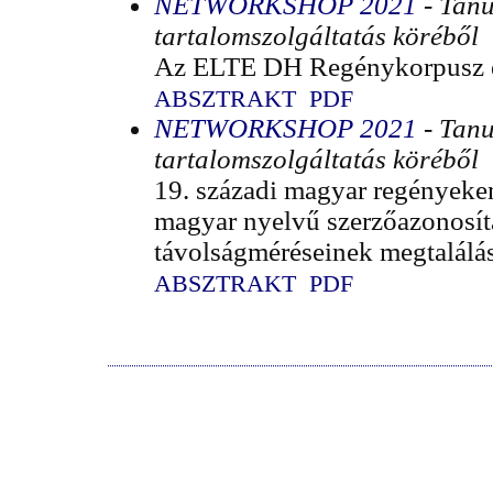
NETWORKSHOP 2021
- Tan
tartalomszolgáltatás köréből
Az ELTE DH Regénykorpusz é
ABSZTRAKT
PDF
NETWORKSHOP 2021
- Tan
tartalomszolgáltatás köréből
19. századi magyar regényeken
magyar nyelvű szerzőazonosít
távolságméréseinek megtalálá
ABSZTRAKT
PDF