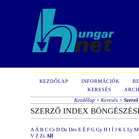
N
KEZDŐLAP
INFORMÁCIÓK
B
KERESÉS
ARCH
Kezdőlap
>
Keresés
>
Szerző
SZERZŐ INDEX BÖNGÉSZÉS
A
Á
B
C
Cs
D
Dz
Dzs
E
É
F
G
Gy
H
I
Í
J
K
L
Ly
M
V
Z
Zs
All