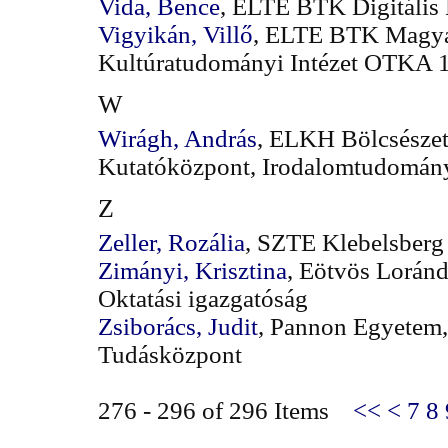
Vida, Bence
, ELTE BTK Digitális
Vigyikán, Villő
, ELTE BTK Magyar
Kultúratudományi Intézet OTKA 1
W
Wirágh, András
, ELKH Bölcsésze
Kutatóközpont, Irodalomtudomány
Z
Zeller, Rozália
, SZTE Klebelsberg
Zimányi, Krisztina
, Eötvös Lorán
Oktatási igazgatóság
Zsiborács, Judit
, Pannon Egyetem,
Tudásközpont
276 - 296 of 296 Items
<<
<
7
8