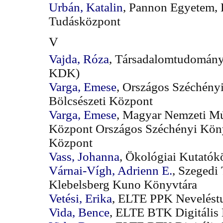
Urbán, Katalin
, Pannon Egyetem, 
Tudásközpont
V
Vajda, Róza
, Társadalomtudomány
KDK)
Varga, Emese
, Országos Széchényi
Bölcsészeti Központ
Varga, Emese
, Magyar Nemzeti M
Központ Országos Széchényi Könyv
Központ
Vass, Johanna
, Ökológiai Kutatók
Várnai-Vígh, Adrienn E.
, Szeged
Klebelsberg Kuno Könyvtára
Vetési, Erika
, ELTE PPK Nevelést
Vida, Bence
, ELTE BTK Digitális 