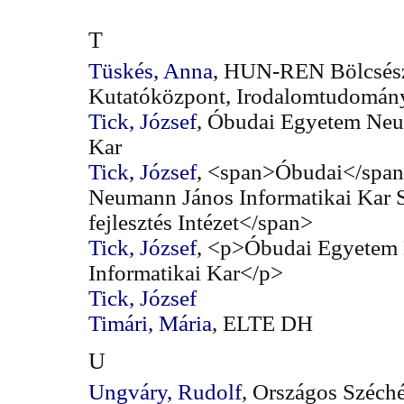
T
Tüskés, Anna
, HUN-REN Bölcsés
Kutatóközpont, Irodalomtudomány
Tick, József
, Óbudai Egyetem Neu
Kar
Tick, József
, <span>Óbudai</spa
Neumann János Informatikai Kar Sz
fejlesztés Intézet</span>
Tick, József
, <p>Óbudai Egyetem
Informatikai Kar</p>
Tick, József
Timári, Mária
, ELTE DH
U
Ungváry, Rudolf
, Országos Széch