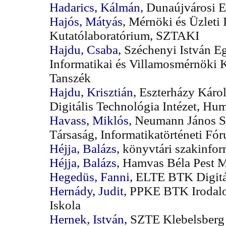
Hadarics, Kálmán
, Dunaújvárosi 
Hajós, Mátyás
, Mérnöki és Üzleti 
Kutatólaboratórium, SZTAKI
Hajdu, Csaba
, Széchenyi István 
Informatikai és Villamosmérnöki 
Tanszék
Hajdu, Krisztián
, Eszterházy Káro
Digitális Technológia Intézet, Hu
Havass, Miklós
, Neumann János 
Társaság, Informatikatörténeti Fó
Héjja, Balázs
, könyvtári szakinfo
Héjja, Balázs
, Hamvas Béla Pest 
Hegedüs, Fanni
, ELTE BTK Digitá
Hernády, Judit
, PPKE BTK Irodal
Iskola
Hernek, István
, SZTE Klebelsberg