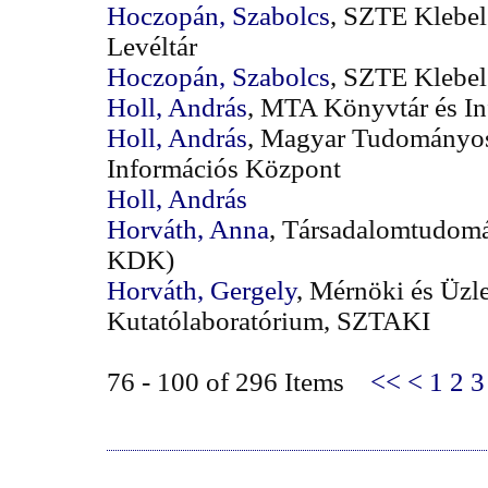
Hoczopán, Szabolcs
, SZTE Klebel
Levéltár
Hoczopán, Szabolcs
, SZTE Klebel
Holl, András
, MTA Könyvtár és I
Holl, András
, Magyar Tudományos
Információs Központ
Holl, András
Horváth, Anna
, Társadalomtudom
KDK)
Horváth, Gergely
, Mérnöki és Üzle
Kutatólaboratórium, SZTAKI
76 - 100 of 296 Items
<<
<
1
2
3