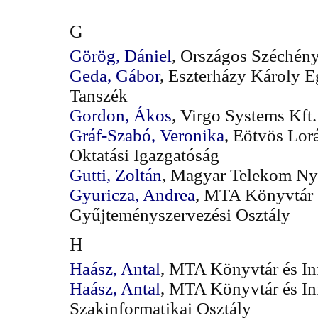
G
Görög, Dániel
, Országos Széchén
Geda, Gábor
, Eszterházy Károly E
Tanszék
Gordon, Ákos
, Virgo Systems Kft.
Gráf-Szabó, Veronika
, Eötvös Lo
Oktatási Igazgatóság
Gutti, Zoltán
, Magyar Telekom Nyr
Gyuricza, Andrea
, MTA Könyvtár 
Gyűjteményszervezési Osztály
H
Haász, Antal
, MTA Könyvtár és I
Haász, Antal
, MTA Könyvtár és In
Szakinformatikai Osztály