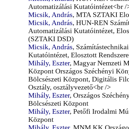
Automatizálási Kutatóintézet<br /
Micsik, András
, MTA SZTAKI Elos
Micsik, András
, HUN-REN Számítá
Automatizálási Kutatóintézet, Elo
(SZTAKI DSD)
Micsik, András
, Számítástechnikai
Kutatóintézet, Elosztott Rendsze
Mihály, Eszter
, Magyar Nemzeti 
Központ Országos Széchényi Könyv
Bölcsészeti Központ, Digitális Fil
Osztály, osztályvezető<br />
Mihály, Eszter
, Országos Széchény
Bölcsészeti Központ
Mihály, Eszter
, Petőfi Irodalmi Mú
Központ
Mihály, Eszter
, MNM KK Országos