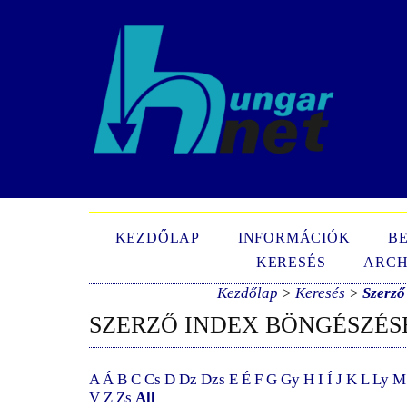
N
KEZDŐLAP
INFORMÁCIÓK
B
KERESÉS
ARCH
Kezdőlap
>
Keresés
>
Szerző
SZERZŐ INDEX BÖNGÉSZÉS
A
Á
B
C
Cs
D
Dz
Dzs
E
É
F
G
Gy
H
I
Í
J
K
L
Ly
M
V
Z
Zs
All