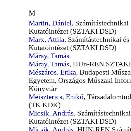
M
Martin, Dániel
, Számítástechnikai
Kutatóintézet (SZTAKI DSD)
Marx, Attila
, Számítástechnikai és
Kutatóintézet (SZTAKI DSD)
Máray, Tamás
Máray, Tamás
, HUn-REN SZTAKI
Mészáros, Erika
, Budapesti Műsz
Egyetem, Országos Műszaki Infor
Könyvtár
Meiszterics, Enikő
, Társadalomtu
(TK KDK)
Micsik, András
, Számítástechnikai
Kutatóintézet (SZTAKI DSD)
Micsik, András
, HUN-REN Számítá