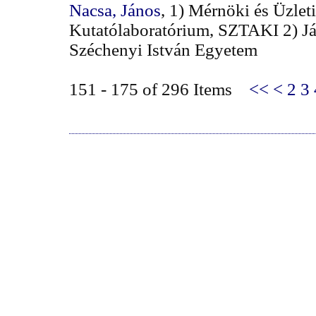
Nacsa, János
, 1) Mérnöki és Üzleti
Kutatólaboratórium, SZTAKI 2) Já
Széchenyi István Egyetem
151 - 175 of 296 Items
<<
<
2
3