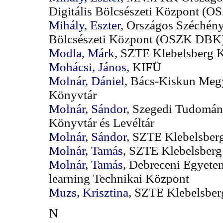
Digitális Bölcsészeti Központ (
Mihály, Eszter
, Országos Széchény
Bölcsészeti Központ (OSZK DBK
Modla, Márk
, SZTE Klebelsberg 
Mohácsi, János
, KIFÜ
Molnár, Dániel
, Bács-Kiskun Megy
Könyvtár
Molnár, Sándor
, Szegedi Tudomán
Könyvtár és Levéltár
Molnár, Sándor
, SZTE Klebelsber
Molnár, Tamás
, SZTE Klebelsberg
Molnár, Tamás
, Debreceni Egyete
learning Technikai Központ
Muzs, Krisztina
, SZTE Klebelsber
N