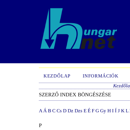
KEZDŐLAP
INFORMÁCIÓK
Kezdől
SZERZŐ INDEX BÖNGÉSZÉSE
A
Á
B
C
Cs
D
Dz
Dzs
E
É
F
G
Gy
H
I
Í
J
K
L
P