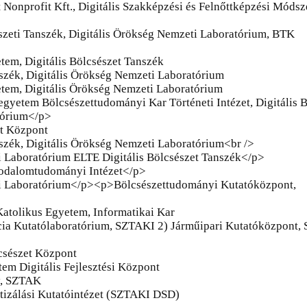
ét Nonprofit Kft., Digitális Szakképzési és Felnőttképzési Módsz
észeti Tanszék, Digitális Örökség Nemzeti Laboratórium, BTK
em, Digitális Bölcsészet Tanszék
nszék, Digitális Örökség Nemzeti Laboratórium
tem, Digitális Örökség Nemzeti Laboratórium
yetem Bölcsészettudományi Kar Történeti Intézet, Digitális B
tórium</p>
et Központ
nszék, Digitális Örökség Nemzeti Laboratórium<br />
i Laboratórium ELTE Digitális Bölcsészet Tanszék</p>
rodalomtudományi Intézet</p>
ti Laboratórium</p><p>Bölcsészettudományi Kutatóközpont,
Katolikus Egyetem, Informatikai Kar
encia Kutatólaboratórium, SZTAKI 2) Járműipari Kutatóközpont,
csészet Központ
tem Digitális Fejlesztési Központ
ly, SZTAK
atizálási Kutatóintézet (SZTAKI DSD)