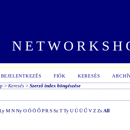
NETWORKSH
BEJELENTKEZÉS
FIÓK
KERESÉS
ARCHÍ
ap
>
Keresés
>
Szerző index böngészése
Ly
M
N
Ny
O
Ó
Ö
Ő
P
R
S
Sz
T
Ty
U
Ú
Ü
Ű
V
Z
Zs
All