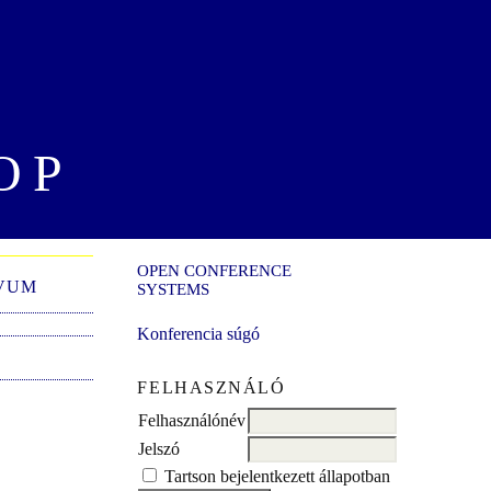
OP
OPEN CONFERENCE
VUM
SYSTEMS
Konferencia súgó
FELHASZNÁLÓ
Felhasználónév
Jelszó
Tartson bejelentkezett állapotban