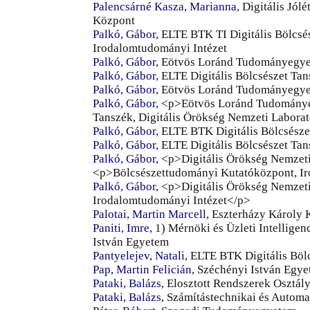
Palencsárné Kasza, Marianna
, Digitális Jól
Központ
Palkó, Gábor
, ELTE BTK TI Digitális Bölcs
Irodalomtudományi Intézet
Palkó, Gábor
, Eötvös Loránd Tudományegyet
Palkó, Gábor
, ELTE Digitális Bölcsészet Ta
Palkó, Gábor
, Eötvös Loránd Tudományegye
Palkó, Gábor
, <p>Eötvös Loránd Tudományeg
Tanszék, Digitális Örökség Nemzeti Labora
Palkó, Gábor
, ELTE BTK Digitális Bölcsész
Palkó, Gábor
, ELTE Digitális Bölcsészet Ta
Palkó, Gábor
, <p>Digitális Örökség Nemzet
<p>Bölcsészettudományi Kutatóközpont, I
Palkó, Gábor
, <p>Digitális Örökség Nemze
Irodalomtudományi Intézet</p>
Palotai, Martin Marcell
, Eszterházy Károly 
Paniti, Imre
, 1) Mérnöki és Üzleti Intellig
István Egyetem
Pantyelejev, Natali
, ELTE BTK Digitális Böl
Pap, Martin Felicián
, Széchényi István Egye
Pataki, Balázs
, Elosztott Rendszerek Osztá
Pataki, Balázs
, Számítástechnikai és Autom