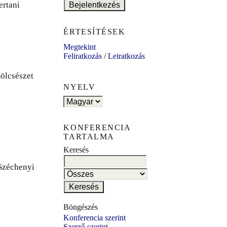
ertani
ÉRTESÍTÉSEK
Megtekint
Feliratkozás
/
Leiratkozás
ölcsészet
NYELV
KONFERENCIA
TARTALMA
Keresés
 Széchenyi
Böngészés
Konferencia szerint
Szerző szerint