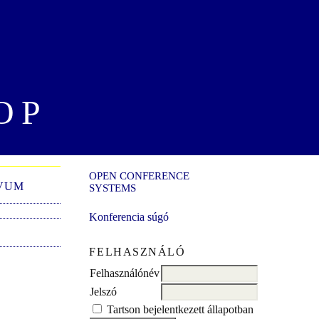
OP
OPEN CONFERENCE
VUM
SYSTEMS
Konferencia súgó
FELHASZNÁLÓ
Felhasználónév
Jelszó
Tartson bejelentkezett állapotban