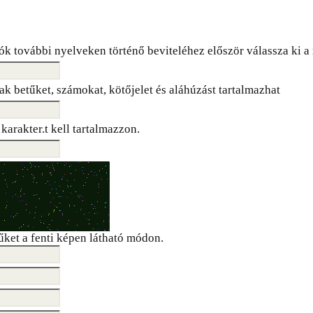
ók további nyelveken történő beviteléhez először válassza ki a 
ak betűket, számokat, kötőjelet és aláhúzást tartalmazhat
karakter.t kell tartalmazzon.
tűket a fenti képen látható módon.