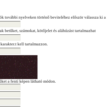
ók további nyelveken történő beviteléhez először válassza ki a 
ak betűket, számokat, kötőjelet és aláhúzást tartalmazhat
karakter.t kell tartalmazzon.
tűket a fenti képen látható módon.