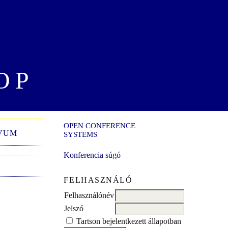
OP
OPEN CONFERENCE
VUM
SYSTEMS
Konferencia súgó
FELHASZNÁLÓ
Felhasználónév
Jelszó
Tartson bejelentkezett állapotban