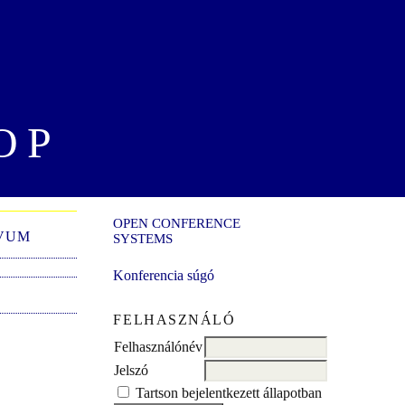
OP
OPEN CONFERENCE
VUM
SYSTEMS
Konferencia súgó
FELHASZNÁLÓ
Felhasználónév
Jelszó
Tartson bejelentkezett állapotban