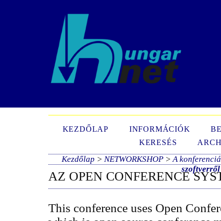
N
KEZDŐLAP
INFORMÁCIÓK
B
KERESÉS
ARCH
Kezdőlap
>
NETWORKSHOP
>
A konferenciá
szoftverről
AZ OPEN CONFERENCE SYS
This conference uses Open Confer