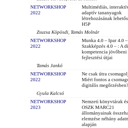
NETWORKSHOP
Multimédiás, interaktí
2022
adaptív tananyagok
létrehozásának lehető
H5P
Zsuzsa Köpösdi, Tamás Molnár
NETWORKSHOP
Munka 4.0 – Ipar 4.0 –
2022
Szakképzés 4.0 – : A di
kompetencia jövőbeni
fejlesztési útjai
Tamás Jankó
NETWORKSHOP
Ne csak útra csomagol
2022
Miért fontos a csomag
digitális megőrzésben
Gyula Kalcsó
NETWORKSHOP
Nemzeti könyvtárak és
2023
OSZK MARC21
állományainak összeha
elemzése néhány adat
alapján