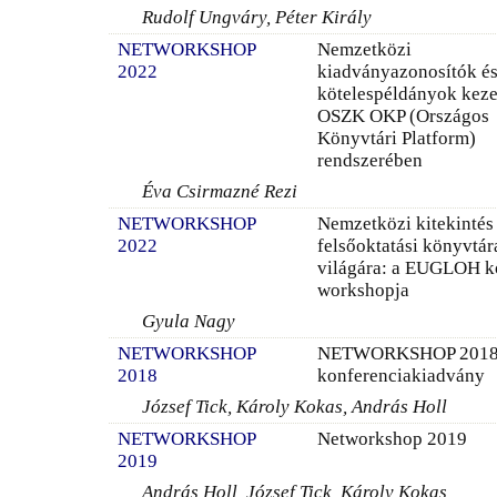
Rudolf Ungváry, Péter Király
NETWORKSHOP
Nemzetközi
2022
kiadványazonosítók é
kötelespéldányok keze
OSZK OKP (Országos
Könyvtári Platform)
rendszerében
Éva Csirmazné Rezi
NETWORKSHOP
Nemzetközi kitekintés
2022
felsőoktatási könyvtár
világára: a EUGLOH k
workshopja
Gyula Nagy
NETWORKSHOP
NETWORKSHOP 201
2018
konferenciakiadvány
József Tick, Károly Kokas, András Holl
NETWORKSHOP
Networkshop 2019
2019
András Holl, József Tick, Károly Kokas