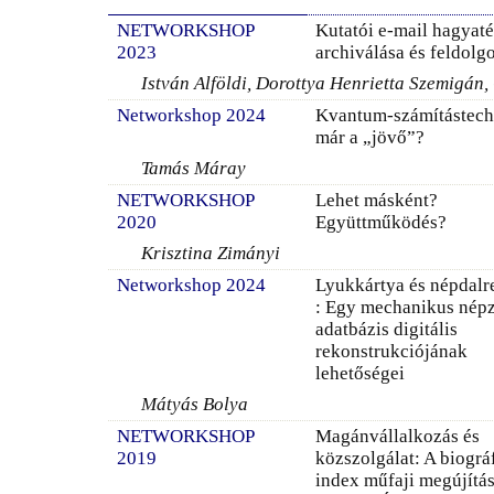
NETWORKSHOP
Kutatói e-mail hagyat
2023
archiválása és feldolg
István Alföldi, Dorottya Henrietta Szemigán,
Networkshop 2024
Kvantum-számítástech
már a „jövő”?
Tamás Máray
NETWORKSHOP
Lehet másként?
2020
Együttműködés?
Krisztina Zimányi
Networkshop 2024
Lyukkártya és népdalr
: Egy mechanikus nép
adatbázis digitális
rekonstrukciójának
lehetőségei
Mátyás Bolya
NETWORKSHOP
Magánvállalkozás és
2019
közszolgálat: A biográ
index műfaji megújítás