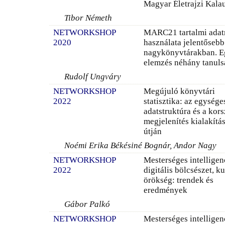
Magyar Életrajzi Kala
Tibor Németh
NETWORKSHOP
MARC21 tartalmi ada
2020
használata jelentősebb
nagykönyvtárakban. 
elemzés néhány tanul
Rudolf Ungváry
NETWORKSHOP
Megújuló könyvtári
2022
statisztika: az egysége
adatstruktúra és a kor
megjelenítés kialakítá
útján
Noémi Erika Békésiné Bognár, Andor Nagy
NETWORKSHOP
Mesterséges intelligen
2022
digitális bölcsészet, ku
örökség: trendek és
eredmények
Gábor Palkó
NETWORKSHOP
Mesterséges intelligen