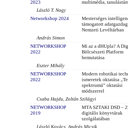
2023
multimédia, tanulástá
László T. Nagy
Networkshop 2024
Mesterséges intelligen
támogatott adatgazdagí
Nemzeti Levéltárban
András Simon
NETWORKSHOP
Mi az a dHUpla? A Digi
2022
Bölcsészeti Platform
bemutatása
Eszter Mihály
NETWORKSHOP
Modern robotikai tech
2022
ismeretek oktatása „Te
spektrumú” oktatási
módszerrel
Csaba Hajdu, Zoltán Szilágyi
NETWORKSHOP
MTA SZTAKI DSD – 25
2019
digitális könyvtárak
szolgálatában
László Kovács, András Micsik