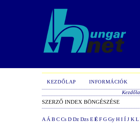
KEZDŐLAP
INFORMÁCIÓK
Kezdől
SZERZŐ INDEX BÖNGÉSZÉSE
A
Á
B
C
Cs
D
Dz
Dzs
E
É
F
G
Gy
H
I
Í
J
K
L