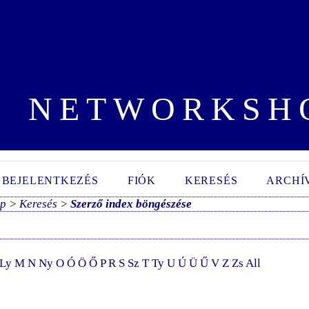
NETWORKSH
BEJELENTKEZÉS
FIÓK
KERESÉS
ARCHÍ
ap
>
Keresés
>
Szerző index böngészése
Ly
M
N
Ny
O
Ó
Ö
Ő
P
R
S
Sz
T
Ty
U
Ú
Ü
Ű
V
Z
Zs
All