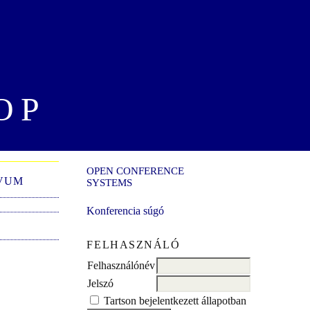
OP
OPEN CONFERENCE
VUM
SYSTEMS
Konferencia súgó
FELHASZNÁLÓ
Felhasználónév
Jelszó
Tartson bejelentkezett állapotban