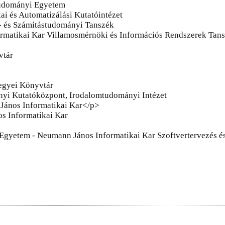
tudományi Egyetem
i és Automatizálási Kutatóintézet
- és Számítástudományi Tanszék
rmatikai Kar Villamosmérnöki és Információs Rendszerek Tan
vtár
egyei Könyvtár
yi Kutatóközpont, Irodalomtudományi Intézet
János Informatikai Kar</p>
s Informatikai Kar
yetem - Neumann János Informatikai Kar Szoftvertervezés és 