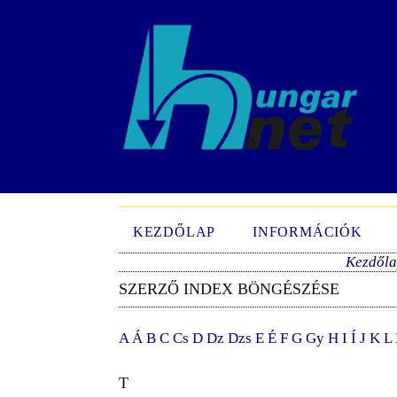
KEZDŐLAP
INFORMÁCIÓK
Kezdől
SZERZŐ INDEX BÖNGÉSZÉSE
A
Á
B
C
Cs
D
Dz
Dzs
E
É
F
G
Gy
H
I
Í
J
K
L
T