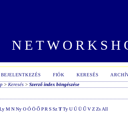
NETWORKSH
BEJELENTKEZÉS
FIÓK
KERESÉS
ARCHÍ
ap
>
Keresés
>
Szerző index böngészése
Ly
M
N
Ny
O
Ó
Ö
Ő
P
R
S
Sz
T
Ty
U
Ú
Ü
Ű
V
Z
Zs
All