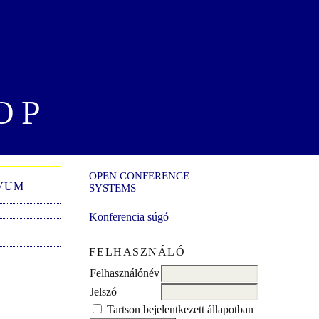
OP
OPEN CONFERENCE
VUM
SYSTEMS
Konferencia súgó
FELHASZNÁLÓ
Felhasználónév
Jelszó
Tartson bejelentkezett állapotban