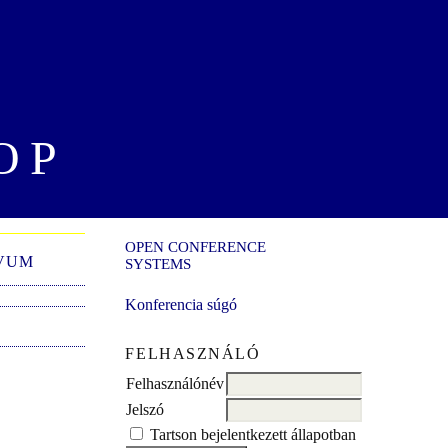
OP
OPEN CONFERENCE
VUM
SYSTEMS
Konferencia súgó
FELHASZNÁLÓ
Felhasználónév
Jelszó
Tartson bejelentkezett állapotban