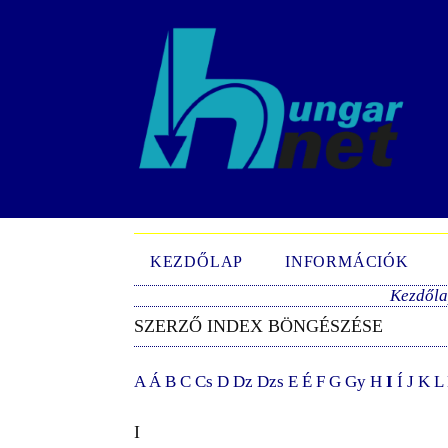
KEZDŐLAP
INFORMÁCIÓK
Kezdől
SZERZŐ INDEX BÖNGÉSZÉSE
A
Á
B
C
Cs
D
Dz
Dzs
E
É
F
G
Gy
H
I
Í
J
K
L
I