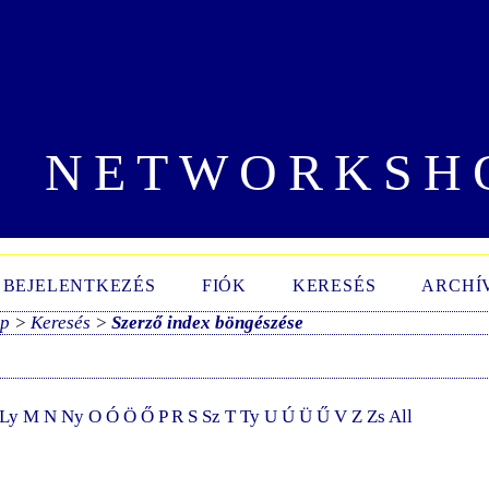
NETWORKSH
BEJELENTKEZÉS
FIÓK
KERESÉS
ARCHÍ
ap
>
Keresés
>
Szerző index böngészése
Ly
M
N
Ny
O
Ó
Ö
Ő
P
R
S
Sz
T
Ty
U
Ú
Ü
Ű
V
Z
Zs
All