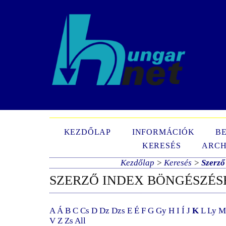
N
KEZDŐLAP
INFORMÁCIÓK
B
KERESÉS
ARCH
Kezdőlap
>
Keresés
>
Szerző
SZERZŐ INDEX BÖNGÉSZÉS
A
Á
B
C
Cs
D
Dz
Dzs
E
É
F
G
Gy
H
I
Í
J
K
L
Ly
M
V
Z
Zs
All