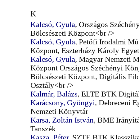
K
Kalcsó, Gyula
, Országos Széchény
Bölcsészeti Központ<br />
Kalcsó, Gyula
, Petőfi Irodalmi Mú
Központ, Eszterházy Károly Egye
Kalcsó, Gyula
, Magyar Nemzeti 
Központ Országos Széchényi Könyv
Bölcsészeti Központ, Digitális Fil
Osztály<br />
Kalmár, Balázs
, ELTE BTK Digitál
Karácsony, Gyöngyi
, Debreceni 
Nemzeti Könyvtár
Karsa, Zoltán István
, BME Irányít
Tanszék
Kasza, Péter
, SZTE BTK Klasszika-