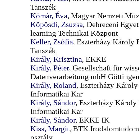
Tanszék
Kómár, Éva
, Magyar Nemzeti Mú
Köpösdi, Zsuzsa
, Debreceni Egye
learning Technikai Központ
Keller, Zsófia
, Eszterházy Károly 
Tanszék
Király, Krisztina
, EKKE
Király, Péter
, Gesellschaft für wis
Datenverarbeitung mbH Göttinge
Király, Roland
, Eszterházy Károly
Informatikai Kar
Király, Sándor
, Eszterházy Károly
Informatikai Kar
Király, Sándor
, EKKE IK
Kiss, Margit
, BTK Irodalomtudomá
osztály