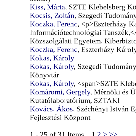
Kiss, Márta
, SZTE Klebelsberg K
Kocsis, Zoltán
, Szegedi Tudomán
Koczka, Ferenc
, <p>Eszterházy K
Információtechnológiai Tanszék,
Közszolgálati Egyetem, Kiberbizt
Koczka, Ferenc
, Eszterházy Káro
Kokas, Károly
Kokas, Károly
, Szegedi Tudomány
Könyvtár
Kokas, Károly
, <span>SZTE Kleb
Komáromi, Gergely
, Mérnöki és Üz
Kutatólaboratórium, SZTAKI
Kovács, Ákos
, Széchényi István E
Fejlesztési Központ
1 - 25 of 31 Items
1
2
>
>>