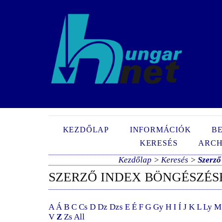
N
KEZDŐLAP
INFORMÁCIÓK
B
KERESÉS
ARCH
Kezdőlap
>
Keresés
>
Szerző
SZERZŐ INDEX BÖNGÉSZÉS
A
Á
B
C
Cs
D
Dz
Dzs
E
É
F
G
Gy
H
I
Í
J
K
L
Ly
M
V
Z
Zs
All