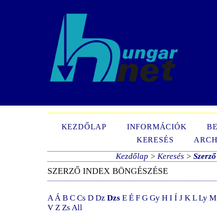
N
KEZDŐLAP
INFORMÁCIÓK
B
KERESÉS
ARCH
Kezdőlap
>
Keresés
>
Szerző
SZERZŐ INDEX BÖNGÉSZÉSE
A
Á
B
C
Cs
D
Dz
Dzs
E
É
F
G
Gy
H
I
Í
J
K
L
Ly
M
V
Z
Zs
All