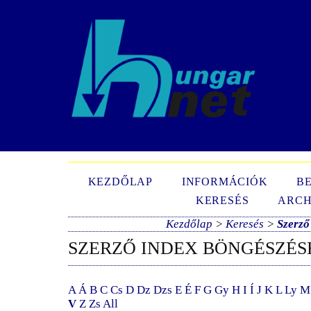
N
KEZDŐLAP
INFORMÁCIÓK
B
KERESÉS
ARCH
Kezdőlap
>
Keresés
>
Szerző
SZERZŐ INDEX BÖNGÉSZÉS
A
Á
B
C
Cs
D
Dz
Dzs
E
É
F
G
Gy
H
I
Í
J
K
L
Ly
M
V
Z
Zs
All