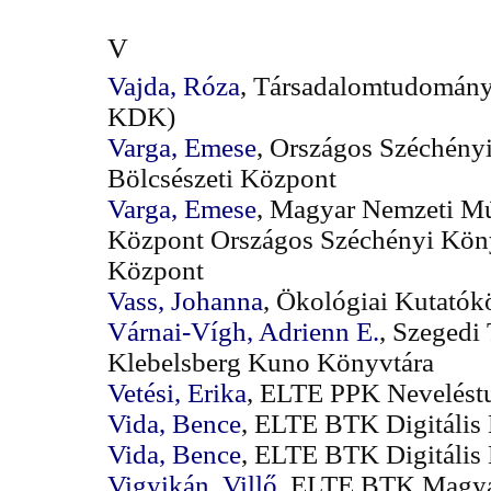
V
Vajda, Róza
, Társadalomtudomány
KDK)
Varga, Emese
, Országos Széchényi
Bölcsészeti Központ
Varga, Emese
, Magyar Nemzeti M
Központ Országos Széchényi Könyv
Központ
Vass, Johanna
, Ökológiai Kutatók
Várnai-Vígh, Adrienn E.
, Szeged
Klebelsberg Kuno Könyvtára
Vetési, Erika
, ELTE PPK Nevelést
Vida, Bence
, ELTE BTK Digitális 
Vida, Bence
, ELTE BTK Digitális
Vigyikán, Villő
, ELTE BTK Magyar