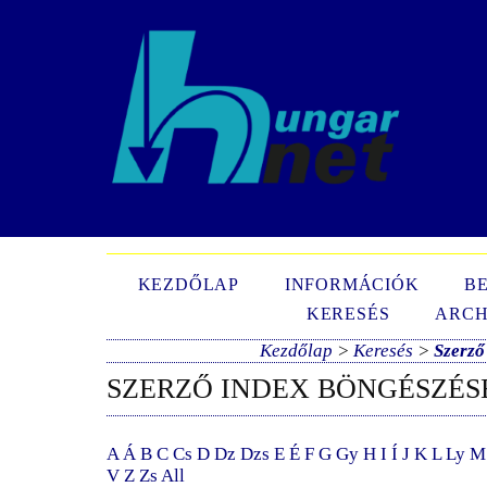
N
KEZDŐLAP
INFORMÁCIÓK
B
KERESÉS
ARCH
Kezdőlap
>
Keresés
>
Szerző
SZERZŐ INDEX BÖNGÉSZÉS
A
Á
B
C
Cs
D
Dz
Dzs
E
É
F
G
Gy
H
I
Í
J
K
L
Ly
M
V
Z
Zs
All