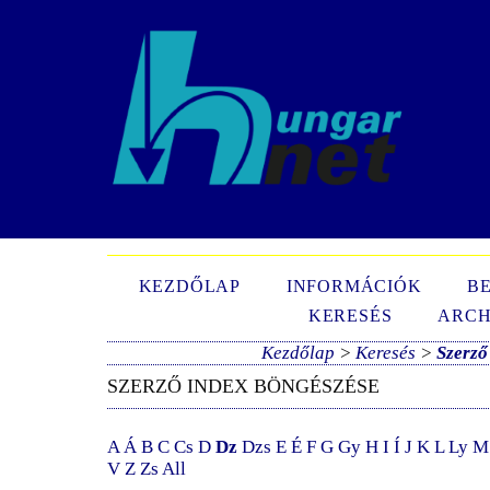
N
KEZDŐLAP
INFORMÁCIÓK
B
KERESÉS
ARCH
Kezdőlap
>
Keresés
>
Szerző
SZERZŐ INDEX BÖNGÉSZÉSE
A
Á
B
C
Cs
D
Dz
Dzs
E
É
F
G
Gy
H
I
Í
J
K
L
Ly
M
V
Z
Zs
All