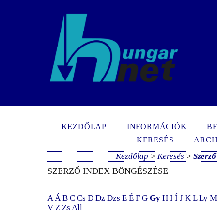
N
KEZDŐLAP
INFORMÁCIÓK
B
KERESÉS
ARCH
Kezdőlap
>
Keresés
>
Szerző
SZERZŐ INDEX BÖNGÉSZÉSE
A
Á
B
C
Cs
D
Dz
Dzs
E
É
F
G
Gy
H
I
Í
J
K
L
Ly
M
V
Z
Zs
All