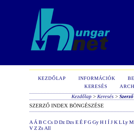
N
KEZDŐLAP
INFORMÁCIÓK
B
KERESÉS
ARCH
Kezdőlap
>
Keresés
>
Szerző
SZERZŐ INDEX BÖNGÉSZÉSE
A
Á
B
C
Cs
D
Dz
Dzs
E
É
F
G
Gy
H
I
Í
J
K
L
Ly
M
V
Z
Zs
All